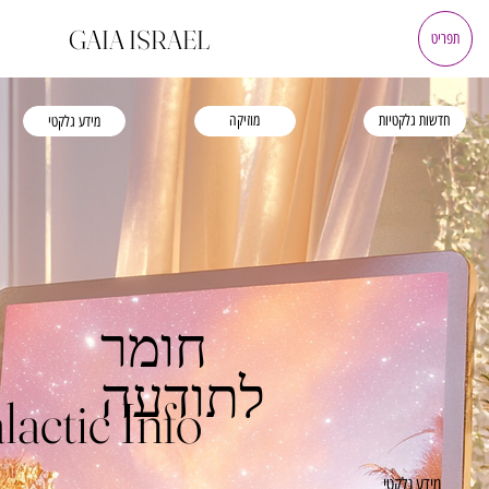
GAIA ISRAEL
תפריט
חדשות גלקטיות
מוזיקה
מידע גלקטי
חומר
לתודעה
lactic Info
מידע גלקטי