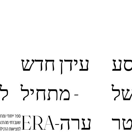
ע
עידן חדש
של
מתחיל -
לו
ר
ERA-ערה
ספר ייחודי ומרת
שעברתי מהרגע 
למציאות הרגילה