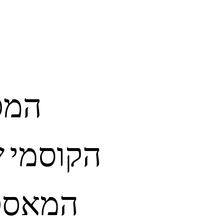
המס
הקוסמי 
המאסט