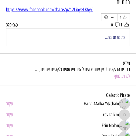
בנות ים
https://www.facebook.com/share/p/12LioyeLK6y/
1
320
0
1
כתיבת תגובה...
מידע
ברוכים הגלקטים! כאן אתם יכולים להכיר פיראטים גלקטיים אחרים,
...
למידע נוסף
Galactic Pirate
Hana-Malka Yitzchaki
עקוב
revital7m
עקוב
revital7m
Erin Nolan
עקוב