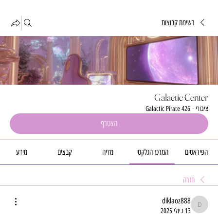
רשימת קבוצות
Galactic Center
ציבורי
·
426 Galactic Pirate
הצטרף
הפיראטים
המרכז הגלקטי
מדיה
קבצים
מידע
חזרה
diklaoz888
diklaoz888
13 ביולי 2025