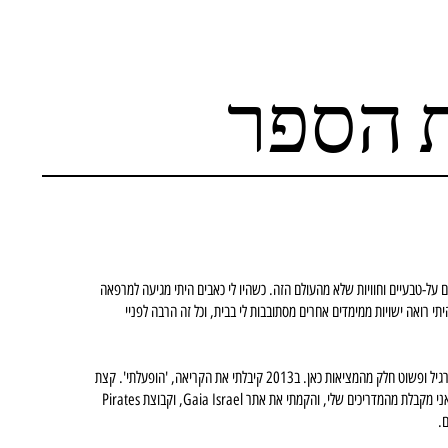
 הספר
 של אירועים על-טבעיים וחוויות שלא מהעולם הזה. כשהיו לי כאבים היתי מגיעה למרפאה
היתי רואה ישויות ממימדים אחרים מסתובבות לי בבית, וכל זה הרבה לפניי
לא ידעתי שמה שאני חיה לא כל השאר חיים, חשבתי שמה שאני עוברת זה רגיל ופשוט חלק מהמציאות כאן. ב2013 קיבלתי את הקריאה, 'הופעלתי'. קצת
אחריי ההתעוררות שלי הרגשתי שאני חייבת לעשות משהו עם כל המידע שאני מקבלת מהמדריכים שלי, והקמתי את אתר Gaia Israel, וקבוצת Pirates