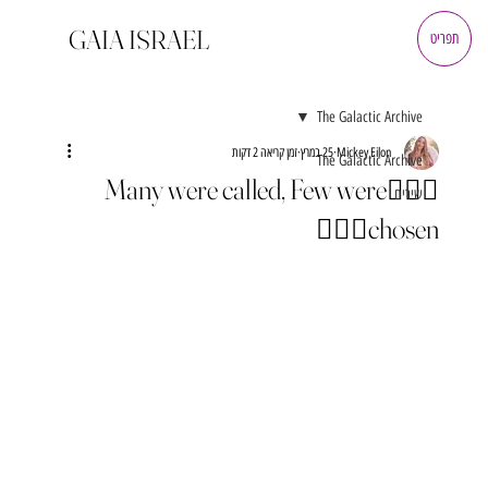
GAIA ISRAEL
תפריט
The Galactic Archive
Mickey Eilon
25 במרץ
זמן קריאה 2 דקות
The Galactic Archive
🧚🏼‍♂️Many were called, Few were
שירים
chosen🧚🏼‍♂️