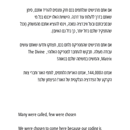
אם אתם מרגישים שנלחמים בכם חזק ומנסים להוריד אתכם, סימן 
שאתם בדרך ללעלות עוד דרגה. הישויות האלו ייכנסו בכל מי 
שבסביבתכם ובעל וויברציה נמוכה, וינסו להוציא אתכם מהמשחק (וככל 
שהתפקיד שלכם גדול יותר, כך גדל גם האיום).
אם אתם מרגישים שהמטריקס נלחם בכם, תצחקו ותדעו שאתם עושים 
עבודה מעולה. תבקשו להתחבר למטריקס האלוהי, The Divine 
Matrix, והמשיכו במשימה שלכם בגאווה!
אנחנו ה144,000, אנחנו האריות הלוחמים, לוחמי האור וחברי צוות 
הקרקע של הפדרציה הגלקטית של האור! הניצחון שלנו! 
Many were called, few were chosen
We were chosen to come here because our coding is 