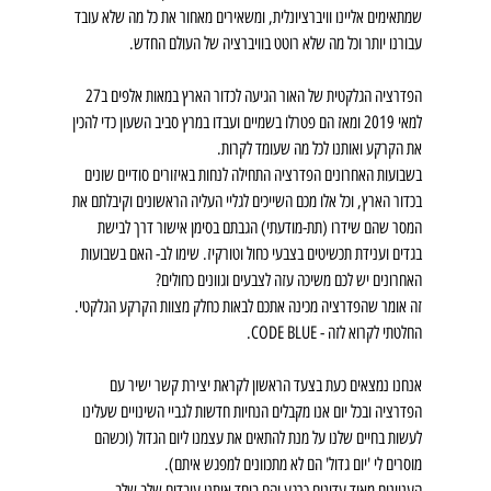
שמתאימים אליינו וויברציונלית, ומשאירים מאחור את כל מה שלא עובד 
עבורנו יותר וכל מה שלא רוטט בוויברציה של העולם החדש.
הפדרציה הגלקטית של האור הגיעה לכדור הארץ במאות אלפים ב27 
למאי 2019 ומאז הם פטרלו בשמיים ועבדו במרץ סביב השעון כדי להכין 
את הקרקע ואותנו לכל מה שעומד לקרות.
בשבועות האחרונים הפדרציה התחילה לנחות באיזורים סודיים שונים 
בכדור הארץ, וכל אלו מכם השייכים לגליי העליה הראשונים וקיבלתם את 
המסר שהם שידרו (תת-מודעתי) הגבתם בסימן אישור דרך לבישת 
בגדים וענידת תכשיטים בצבעי כחול וטורקיז. שימו לב- האם בשבועות 
האחרונים יש לכם משיכה עזה לצבעים וגוונים כחולים?
זה אומר שהפדרציה מכינה אתכם לבאות כחלק מצוות הקרקע הגלקטי.
החלטתי לקרוא לזה - CODE BLUE.
אנחנו נמצאים כעת בצעד הראשון לקראת יצירת קשר ישיר עם 
הפדרציה ובכל יום אנו מקבלים הנחיות חדשות לגביי השינויים שעלינו 
לעשות בחיים שלנו על מנת להתאים את עצמנו ליום הגדול (וכשהם 
מוסרים לי 'יום גדול' הם לא מתכוונים למפגש איתם).
העניינים מאוד עדינים כרגע והם ביחד איתנו עובדים שלב שלב 