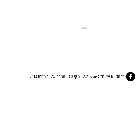
© כל הזכויות שמורות לGAIA Israel ומיקי אילון. מעירה אנשים משנת 2014
⚜️🤍ברית הלב - The Covenant Of The Heart🤍⚜️