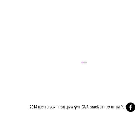
© כל הזכויות שמורות לGAIA Israel ומיקי אילון. מעירה אנשים משנת 2014
⚜️🤍ברית הלב - The Covenant Of The Heart🤍⚜️