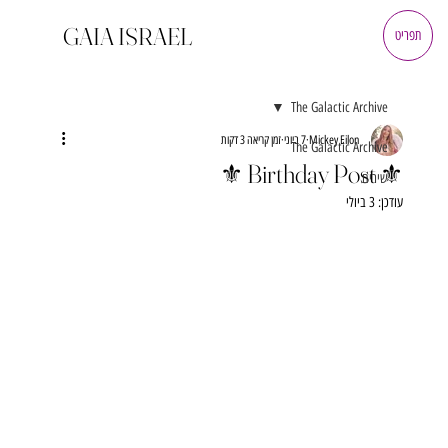
GAIA ISRAEL
תפריט
The Galactic Archive
Mickey Eilon
7 ביוני
זמן קריאה 3 דקות
The Galactic Archive
⚜️ Birthday Post ⚜️
שירים
עודכן:
3 ביולי