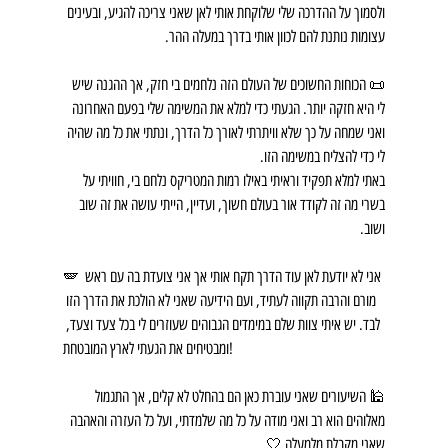
ולסמוך על ההדרכה שלי שלוקחת אותי לאן שאני צריכה להגיע, ובעינים 
עצומות נותנת להם לכוון אותי בדרך במעלה ההר.
📜 הכוחות החשוכים של העולם הזה נלחמים בי חזק, אך ההגנה שיש 
לי היא חזקה יותר. הגעתי כדי למלא את המשימה שלי בפעם האחרונה 
ואני שמחה על כך שלא וויתרתי לאורך כל הדרך, ונתתי את כל מה שהיה 
לי כדי להצליח במשימה הזו.
באתי למלא תפקיד וראיתי באילו רמות המטריקס נלחם בי, חוויתי על 
בשרי מה זה לקודד אור בעולם חשוך, ועדיין, הייתי עושה את זה שוב 
ושוב.
🪽 אני לא יודעת לאן עוד הדרך תקח אותי אך אני צועדת בה עם ראש 
מורם והרבה תקווה לעתיד, ועם הידיעה שאני לא הולכת את הדרך הזו 
לבד. יש איתי צוות שלם במימדים הגבוהים שעוזרים לי בכל צעד וצעד, 
ומבטיחים את הגעתי לארץ המובטחת!
🕌 השיעורים שאני עוברת כאן הם בהחלט לא קלים, אך התגמול 
מאלוהים הוא רב ואני מודה על כל מה שלמדתי, ועל כל העזרה והאהבה 
שאני מקבלת מלמעלה 🤍