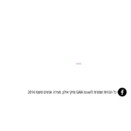
© כל הזכויות שמורות לGAIA Israel ומיקי אילון. מעירה אנשים משנת 2014
⚜️🤍ברית הלב - The Covenant Of The Heart🤍⚜️