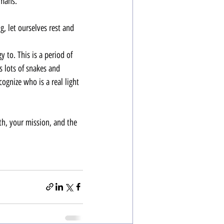
umans.
, let ourselves rest and 
to. This is a period of 
 lots of snakes and 
gnize who is a real light 
th, your mission, and the 