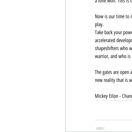
a lone wolf. This is
Now is our time to r
play.
Take back your power
accelerated developm
shapeshifters who wi
warrior, and who is
The gates are open 
new reality that is w
Mickey Eilon - Chan