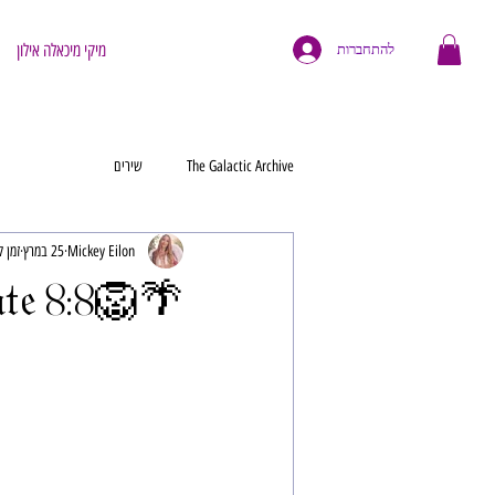
מיקי מיכאלה אילון
להתחברות
The Galactic Archive
שירים
Mickey Eilon
25 במרץ
זמן קרי
🌴🦁8:8 𝔏𝔦𝔬𝔫𝔰 𝔊𝔞𝔱𝔢🦁🌴