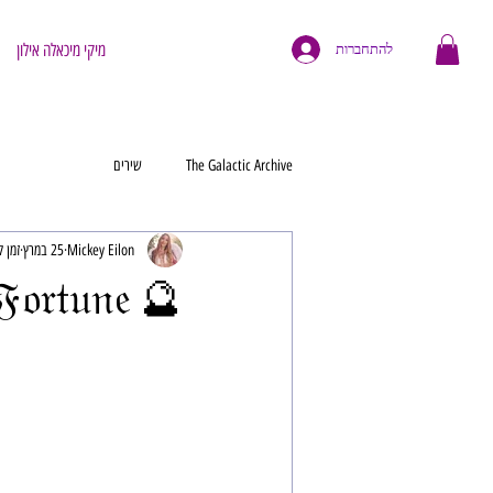
מיקי מיכאלה אילון
להתחברות
The Galactic Archive
שירים
Mickey Eilon
25 במרץ
זמן קרי
🔮 𝔚𝔥𝔢𝔢𝔩 𝔬𝔣 𝔉𝔬𝔯𝔱𝔲𝔫𝔢 🔮