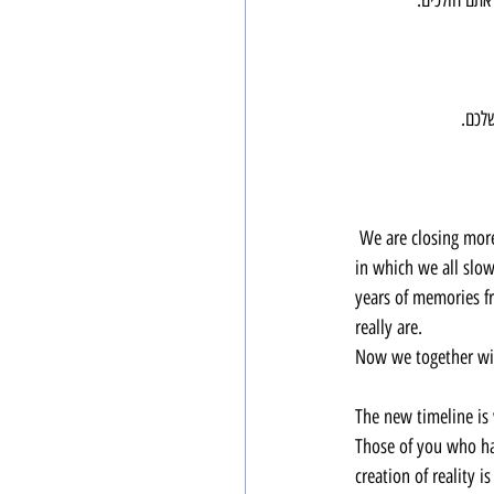
לכם.
 We are closing more then a decade since the great awakening began. years of learning, of psychological warfare, years 
in which we all slow
years of memories fr
really are.
Now we together wit
The new timeline is 
Those of you who ha
creation of reality 