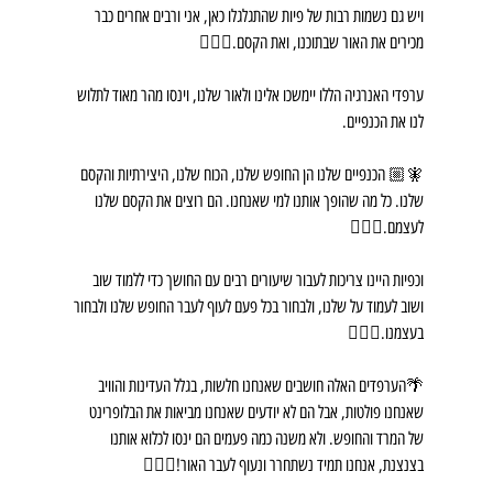
ויש גם נשמות רבות של פיות שהתגלגלו כאן, אני ורבים אחרים כבר 
מכירים את האור שבתוכנו, ואת הקסם.🧚🏼‍♀️
ערפדי האנרגיה הללו יימשכו אלינו ולאור שלנו, וינסו מהר מאוד לתלוש 
לנו את הכנפיים.
🧚🏼 הכנפיים שלנו הן החופש שלנו, הכוח שלנו, היצירתיות והקסם 
שלנו. כל מה שהופך אותנו למי שאנחנו. הם רוצים את הקסם שלנו 
לעצמם.🧚🏼‍♂️
וכפיות היינו צריכות לעבור שיעורים רבים עם החושך כדי ללמוד שוב 
ושוב לעמוד על שלנו, ולבחור בכל פעם לעוף לעבר החופש שלנו ולבחור 
בעצמנו.🧚🏼‍♀️
🌴הערפדים האלה חושבים שאנחנו חלשות, בגלל העדינות והוויב 
שאנחנו פולטות, אבל הם לא יודעים שאנחנו מביאות את הבלופרינט 
של המרד והחופש. ולא משנה כמה פעמים הם ינסו לכלוא אותנו 
בצנצנת, אנחנו תמיד נשתחרר ונעוף לעבר האור!🧚🏼‍♂️