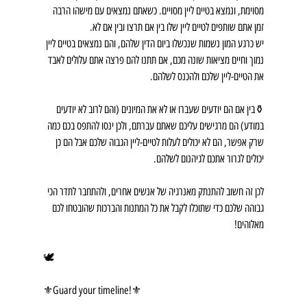
מסוימת, ונמצא בטיים ליין מסויים. כשאתם נמצאים עם מישהו הרבה 
זמן אתם שותפים לטיים ליין שלו בין אם תרצו ובין אם לא.
יש כרגע המון נשמות שנכשלו ביום הדין שלהם, והם נמצאים בטיים ליין 
נמוך וחיים מציאות שונה מכם, אם תתנו להם פרצה אתם עלולים לאבד 
את הטיים-ליין שלכם ולהכנס לשלהם.
⚱️בין אם הם יודעים שעברו או לא את המיונים (והם לרוב לא יודעים 
במודע) הם מרגישים עליכם שאתם עברתם, ולכן ינסו להתפס בכם כמה 
שרק אפשר, הם לא יכולים לעלות לטיים-ליין הגבוה שלכם אבל הם כן 
יכולים לגרור אתכם לגיהנום לשלהם.
לכן זה חשוב להתנתק מאנרגיה של אנשים אחרים, ולהתחבר לתדר הכי 
גבוהה שלכם כדי שתוכלו לקבל את כל המתנות והברכות שהובטחו לכם 
מאלוהים!
🕊
⚜️Guard your timeline!⚜️