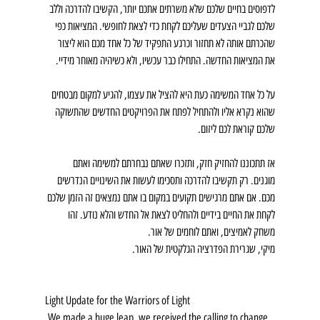
לדפוסים בחיים שלכם שלא משרתים אתכם יותר, הקשיבו להדרכה וללב 
שלכם לגביי הצעדים שעליכם לקחת כדי לצאת לחופשי. המציאות כפי 
שהכרתם אותה לא תחזור וכרגע התפקיד של כל אחד מכם הוא ליצור 
את המציאות החדשה. התחילו כבר עכשיו, ולא כשיהיה מאוחר מידיי.
על כל אחד המשימה כעת היא להציל את עצמו, להגיע למקום מבטחים 
שהוא נקרא אליו ולהתחיל לפתח את הפרויקטים החדשים שהתשוקה 
שלכם קוראת לכם ליזום. 
אז תתכוננו להחזיק חזק, ותזכרו שאתם נבחרתם למשימה ואתם 
מוגנים. רק תקשיבו להדרכה ותסכימו לעשות את השינויים הנדרשים 
מכם. אם אתם מרגישים תקועים במקום בו אתם נמצאים זה הזמן שלכם 
לקחת את החיים בידיים ולהחליט לצאת אל החדש והלא נודע. זהו 
משחק לאמיצים, ואתם לוחמים של אור.
מיקי, שגרירת הפדרציה הגלקטית של האור.
Light Update for the Warriors of Light
 We made a huge leap, we received the calling to change 