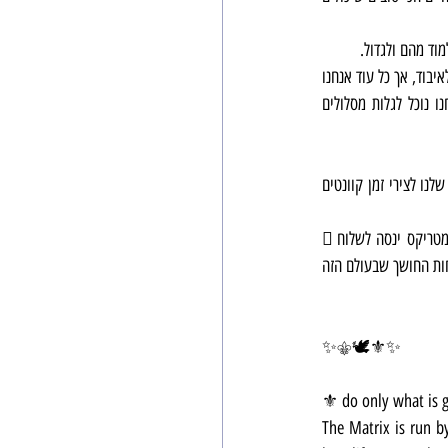
מוד מהם ולגדול.
📜 המערכת הארקונית עובדת קשה כדי ליצור בנו טראומות שיורידו אותנו מהמסלול שלנו ויגרמו לנו להרגיש שהלכנו לאיבוד, אך כל עוד אנחנו 
בוחרים באהבה ובאהבה עצמית, ועבודה עם אלוהים והמלאכים, ונותנים להם מקום להדריך אותנו ולעזור לנו, אנחנו נוכל לגלות מסלולים 
זה דורש הרבה קפיצות אמונה וחשיבה חיובית כדי ליצור מסלולים שאנחנו עדיין לא ראינו, כאלה שיקודדו את החיים שלנו לצירי זמן קוונטים 
🪉כל עוד נלך אחרי הלב שלנו ונקשיב להדרכות שלנו, החיים יתנו לנו ניסים שיקפיצו אותנו מעל השיטפון החשוך שהמטריקס ינסה לשלוח 
✨️⚜️🕊⚜️✨️
⚜️ do only what is 
The Matrix is ​​run 