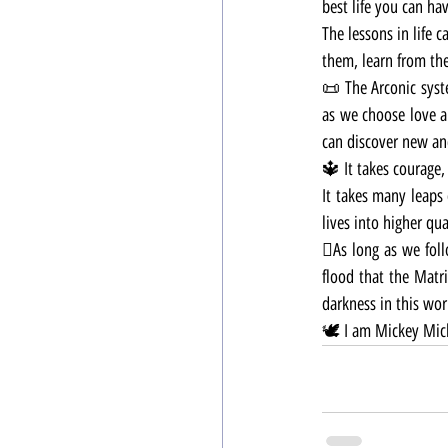
best life you can hav
The lessons in life 
them, learn from t
📜 The Arconic syste
as we choose love a
can discover new and
🔱 It takes courage, 
It takes many leaps 
lives into higher qu
🪉As long as we foll
flood that the Matri
darkness in this wor
🕊 I am Mickey Mick