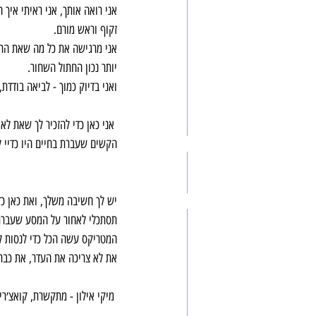
אני רואה אותך, אני ראיתי איך 
זקוף וראש מורם.
אני מרגישה את כל מה שאת הרג
יותר נכון החתול השחור.
ואני בדיוק כמוך - לביאה בודד
 אני כאן כדי להזכיר לך שאת ל
הקשים שעברת בחיים היו כדיי ל
יש לך חשיבה משלך, ואת כאן כדי
תסתכלי לאחור על המסע שעברת 
המטריקס עשה הכל כדי לנסות לד
את לא צריכה את העדר, את כבר
 מיקי אילון - מתקשרת, קואצ׳רית גלקטית ומדריכה בעלייה במימדים והתעוררות רוחנית, וחיבור לאנרגיית Divine Feminine/Masculine.