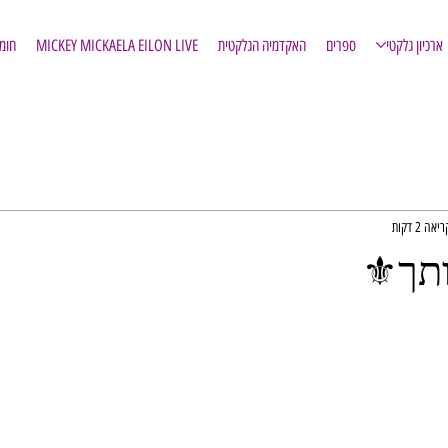
ארכיון גלקטי
ספרים
האקדמיה הגלקטית
MICKEY MICKAELA EILON LIVE
חומ
אה 2 דקות
ותך⚜️