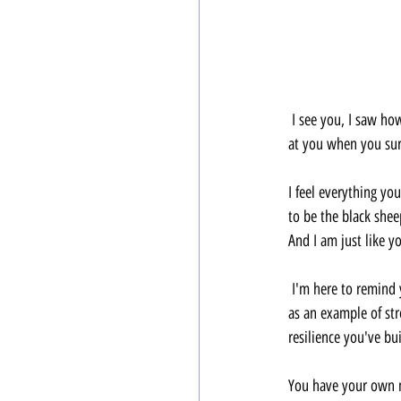
 I see you, I saw how they tried to take everything from you and kick you when you were down. I saw how they shot 
at you when you sur
I feel everything yo
to be the black sheep
And I am just like y
 I'm here to remind you that you're not alone - you're a Sigma. You find your strength in solitude, you're here to serve 
as an example of st
resilience you've bu
You have your own mi