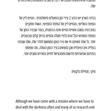
מחשבה שלא פותחת פוטנציאל לדברים טובים להתממש בחווית החיים 
שלו.
בכדור הארץ יש כרגע 2 צירי זמן הפועלים סימולטנית - הטיים ליין של 
המימד השלישי, והטיים ליין של המימד החמישי. האחד מתקיים 
בוויברציה נמוכה וחוויית החיים אינה הרמונית, בעוד שבציר הזמן של 
המימד החמישי הכל זורם כלפיי מעלה והחיים נהיים קלים וצבעוניים 
יותר. כל אחד מאיתנו חי את ציר הזמן המותאם לתדר שלו, ואלו שבחרו 
בעלייה וויברציונלית אכן נמצאים בציר הזמן העולה, מה שפותח 
בפניהם אפשרויות חדשות ופוטנציאל לחיים עשירים וטובים יותר. 
מיקי, מטיילת גלקטית
Although we have come with a mission where we have to 
deal with the darkness often and many of us research and 