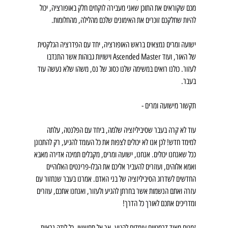
מכם שקוראים את התוכן שאני מעבירה לוקחים חלק באופורציה, יכול 
להיות שחלקכם זוכרים את האימונים שלכם מהלילה, מהחלומות.
ישועה ומרים נמצאים בראש האופורציה, יחד עם הפדרציה הגלקטית 
של האור, ועוד Ascended Master וישויות גבוהות אשר התנדבו 
לעזור. כולנו רואים במשימה שלנו כסוג של נס, משהו שלא נעשה עוד 
בעבר.
תקשור מישועה ומרים -
עוד לא קרה בעבר שסיביליזציה שלמה, ביחד עם הפלנטה, עלתה 
למימד חדש! לכן אנו לא יכולים לצפות את כל העומד להגיע, רק להתכונן 
ככל שאנחנו יכולים. אנחנו, ישועה ומרים, מקבלים תמיכה אדירה מאבא 
ואמא אלוהים, ועוזרים להעביר אליכם את הבלו-פרינטים האלוהיים 
החדשים לשדרוג הסיביליזציה של בני האדם. אמרנו בעבר שנחזור עם 
עזרה ואתם הנשמות אשר בחרתן להגיע ולעזור, ואנחנו אתכם, עוזרים 
ומדריכים אתכם לאורך כל הדרך!
זמנים מאוד דרמטיים עומדים להגיע, אך אל תחששו, כל לידה נראית 