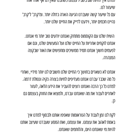
למדנו איך להיות שם בשביל עצמנו כשהבנו שאין לנו אף אחד אחר 
שיעזור לנו.
עם כל שיעור קשה שעברנו הגיעה הארה גדולה יותר. ומ'קרב' ל'קרב' 
נהיינו חכמים יותר, וידענו לדייק את החיים שלנו יותר.
 השיח שלנו עם הקוסמוס מתחזק ואנחנו יודעים טוב יותר מי אנחנו. 
אנחנו לוקחים אחריות על החיים שלנו ועל המעשים שלנו, וגם אם 
לפעמים חשוך אנחנו תמיד ממשיכים ומחפשים את האור שבקצה 
המנהרה.
אנחנו לא נשארים בחושך כי החיים שלנו חשובים לנו יותר מידיי, ואחרי 
כל מה שכבר עברנו אנחנו מעדיפים לחיות בצורה נקיה ונטולת דרמה. 
למדנו כל כך הרבה ואנחנו רוצים להעביר את הידע הלאה, לעזור 
לאחרים לעבור את מה שאנחנו עברנו, ולמצוא את החוזק בעצמם גם 
כן. 
לקח לנו זמן לעבוד על הטראומות שאפפו אותנו ולבסוף למדנו איך 
באמת לאהוב את עצמנו. את עצמנו, ואת המסע שעברנו שעיצב אותנו 
להיות מי שאנחנו היום, והלוחמים שאנחנו.