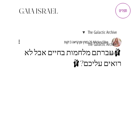
GAIA ISRAEL
תפריט
The Galactic Archive
Mickey Eilon
26 במרץ
זמן קריאה 3 דקות
The Galactic Archive
🩰עברתם מלחמות בחיים אבל לא
שירים
רואים עליכם?🩰