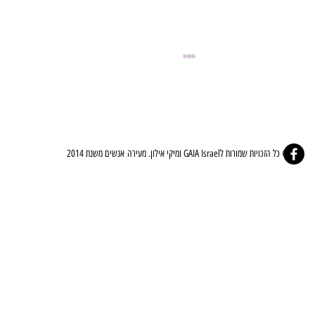
© כל הזכויות שמורות לGAIA Israel ומיקי אילון. מעירה אנשים משנת 2014
⚜️🤍ברית הלב - The Covenant Of The Heart🤍⚜️