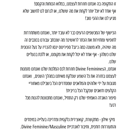
זו התקופה בה אנחנו חוזרות לעצמנו, במלוא הכוחות והקסם!
אף אחד לא יוכל יותר לקחת את מה ששלנו, או לגרום לנו לחשוב שלא 
מגיע לנו את ההכי טוב!
הכישוף של המכשפים הרעים כבר לא עובד יותר, ואנחנו משתחררות 
לחופשי ומחזירות את הכתר לראשינו! מה שנכתב עבורנו בכוכבים זה 
מה שיהיה, ולא משנה כמה ג׳זבל ספיריטס ינסו להכריז על נעל הזכוכית 
שלנו כשלהן - אף אחד לא יכול לקחת את מקומנו, או ללכת בנעליים 
שלנו.
אנחנו, הDivine Feminines חוזרות לכס המלכות שלנו ואנחנו מזמנות 
לעצמנו בחזרה את כל השפע שנלקח מאיתנו במהלך השנים,  ואנחנו 
מגובות על ידי אלוהים והמלאכים שמסדרים הכל בשבילנו מאחוריי 
הקלעים ודואגים שנקבל הכל בריבית!
סיפור האגדה האמיתי שלנו רק התחיל, ואנחנו מתכוונות להנות מכל 
רגע!
 מיקי אילון - מתקשרת, קואצ׳רית גלקטית ומדריכה בעלייה במימדים 
והתעוררות רוחנית, וחיבור לאנרגיית Divine Feminine/Masculine.