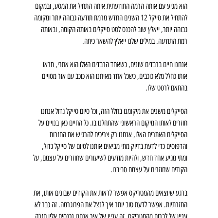
הוא מגיע עם אותה הרמה התודעתית איתה התחיל את המסע, ובמקום 
להתחיל את סייקל 12 השנים החדש מרמת תודעה גבוהה יותר ומקומה 
גבוהה יותר, ייאלץ שוב להכנס לסט סייקלים באותה הקומה, ובאותה 
רמת התודעה. במילים שלנו ייאלץ להשאר כיתה.
אנחנו חיים ברבדים שונים, כשאחד הרבדים האלו הוא אתרי, תראו 
אותו כחלל מלא כוכבים, כשכל אחד מאיתנו הוא כוכב עם אור מסויים 
בהתאם לרטט שלו. 
הסייקלים משנים את מיקומנו בחלל הזה, וכל סיום סייקל גדול אנחנו 
חוזרים לאותו המיקום הראשוני שהתחלנו בו. כל החיים כאן בנויים על 
הסייקלים האתרים האלו, אנחנו רק צריכים להרגיש את החזרות 
והדפוסים כדי לדעת בדיוק מתי מביאים אותנו לסיום של סייקל גדול, 
ומתי מגיע אחד חדש, ולהיות מודעים לשיעורים שחוזרים על עצמם, על 
הקודים שחוזרים על עצמם סביבנו.
ברגע שיוצאים מהמטריקס אפשר לראות את הקודים שבונים אותו, את 
החזרתיות. אפשר לדעת טוב יותר איך לנצל את הפרוגרמה. זה כבר לא 
עניין של לברוח מהמטריקס, זה עניין של איך אנחנו נכנסים אליו חזרה 