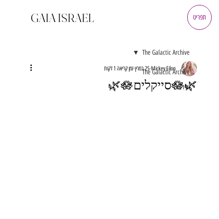
GAIA ISRAEL
תפריט
The Galactic Archive
Mickey Eilon
25 במרץ
זמן קריאה 1 דקות
The Galactic Archive
🌿🪷סייקלים🪷🌿
שירים