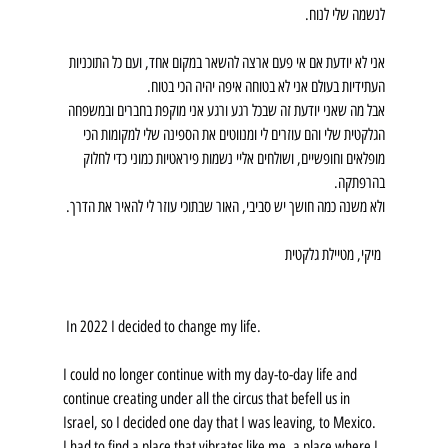
לנשמה שלי לנוח.
אני לא יודעת אם אי פעם ארצה להשאר במקום אחד, ועם כל התוכניות 
העתידיות בעולם אני לא בטוחה איפה יהיה הכי בטוח.
אבל מה שאני יודעת זה שבכל רגע ורגע אני מוקפת בחברים ובמשפחה 
הגלקטית שלי והם עוזרים לי ומנווטים את הספינה שלי למקומות הכי 
מופלאים וחופשיים, ושולחים אליי נשמות פיראטיות כמוני כדי לחלוק 
בהרפתקה.
ולא משנה כמה חושך יש סביבי, האור שבתוכי עוזר לי להאיר את הדרך.
 מיקי, מטיילת גלקטית
 In 2022 I decided to change my life.
I could no longer continue with my day-to-day life and 
continue creating under all the circus that befell us in 
Israel, so I decided one day that I was leaving, to Mexico.
I had to find a place that vibrates like me, a place where I 