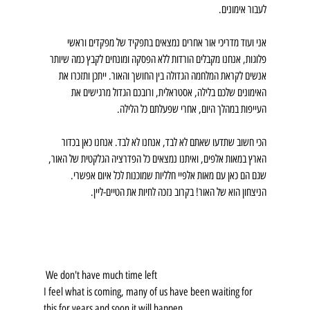
לעבור אימונים. 
אני ועוד מדריכי אור אחרים נמצאים בתפקיד של מפקדים וראשי 
פלוגות, אנחנו מקבלים הורדות ללא הפסקה ומונחים לקבץ כמה שיותר 
אנשים לקראת המלחמה הגדולה בין החושך והאור. ייתכן ותזכרו את 
האימונים שלכם בלילה, אסטראלית, ורובכם הגדול מרגישים את 
העייפות במהלך היום, אחרי שפעלתם כל הלילה.
הכי חשוב שתדעו שאתם לא לבד, אנחנו לא לבד. אנחנו כאן בכדור 
הארץ במאות אלפים, ואיתנו נמצאים כל הפדרציה הגלקטית של האור, 
שגם הם כאן עם מאות אלפיי חלליות שמוכנות לכל איום אפשרי.
הניצחון הוא של האור! בקרוב נזכה לחיות את הטיים-ליין.
 We don't have much time left
I feel what is coming, many of us have been waiting for 
this for years and soon it will happen.