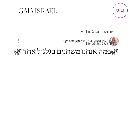
GAIA ISRAEL
תפריט
The Galactic Archive
Mickey Eilon
25 במרץ
זמן קריאה 2 דקות
The Galactic Archive
🌿כמה אנחנו משתנים בגלגול אחד 🌿
שירים