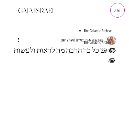
GAIA ISRAEL
תפריט
The Galactic Archive
Mickey Eilon
25 במרץ
זמן קריאה 2 דקות
The Galactic Archive
🪷 יש כל כך הרבה מה לראות ולעשות
שירים
🪷