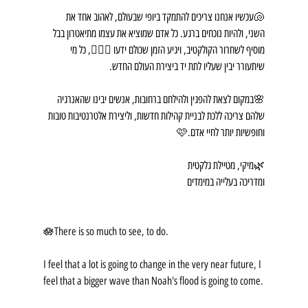
🐚עכשיו אנחנו צריכים להתמקד ביופי שבעולם, לאהוב אחד את 
השני, ולהיות נוכחים ברגע. כל אדם שמוציא את עצמו מתיאטרון בבל 
מוסיף לשחרור הקולקטיב, ויגיע הזמן שכולם ידעו 🧚🏼‍♀️, כל מי 
שיתעורר יבין שעליו לתת יד ביצירת העולם החדש.
🌸במקום לצאת להפגין ולהילחם ברחובות, אנשים יבינו שהאנרגיה 
שלהם צריכה ללכת לבניית קהילות חדשות, וליצירת אלטרנטיבות טובות 
וחופשיות יותר לחיי אדם.🩷
🌿מיקי, מטיילת גלקטית
ומדריכה בעלייה במימדים
🪷There is so much to see, to do.
I feel that a lot is going to change in the very near future, I 
feel that a bigger wave than Noah's flood is going to come.