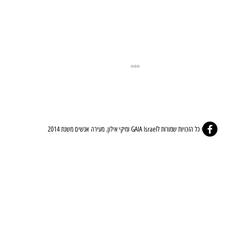
© כל הזכויות שמורות לGAIA Israel ומיקי אילון. מעירה אנשים משנת 2014
⚜️🤍ברית הלב - The Covenant Of The Heart🤍⚜️