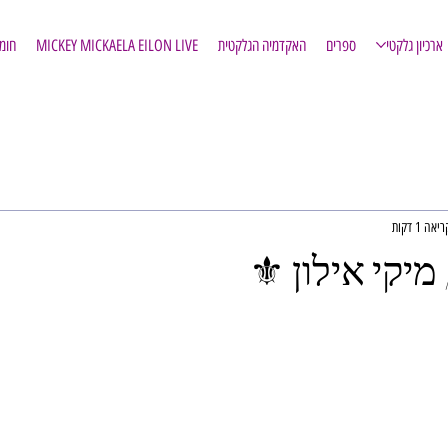
ארכיון גלקטי
ספרים
האקדמיה הגלקטית
MICKEY MICKAELA EILON LIVE
חומ
אה 1 דקות
/ מיקי אילון ⚜️