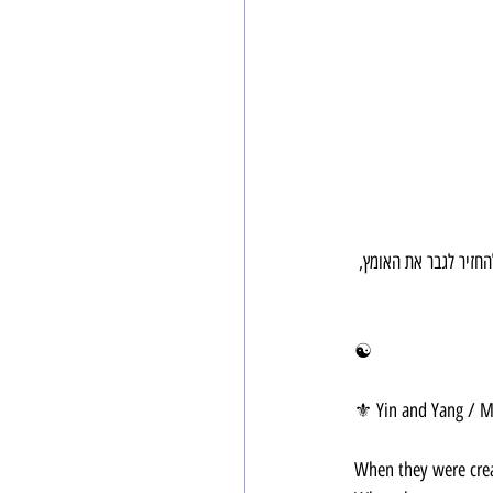
חזיר לגבר את האומץ, 
☯️ 
⚜️ Yin and Yang / M
When they were crea