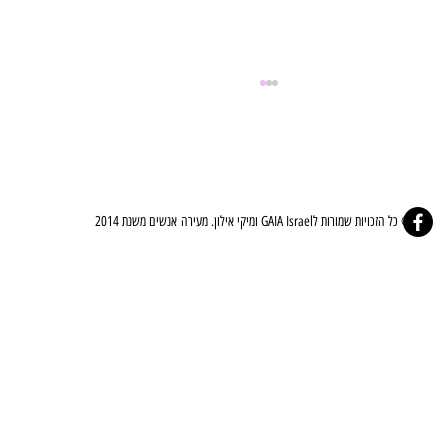
© כל הזכויות שמורות לGAIA Israel ומיקי אילון. מעירה אנשים משנת 2014
⚜️🤍ברית הלב - The Covenant Of The Heart🤍⚜️