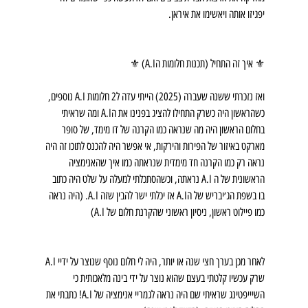
יפגיזו אותה ויאשימו את איראן.
⚜️ איך זה התחיל (תכנות חלומות הA.I) ⚜️
ואז נזכרתי ששנה שעברה (2025) הייתי עדה ל2 חלומות A.I נוספים, 
כשהראשון היה כשרק התחילו להציג בפנינו את הA.I ומה שראיתי 
בחלום הראשון היה מה שנראה כמו הקרנה של דו מימד, של סופר 
מארקט באיזור של הפירות והירקות, אי אפשר היה להכנס לתוכו זה היה 
נראה רק כמו הקרנה חד מימדית שנראתה כמו איך שהאנימציה 
הראשונית של ה A.I נראתה, וכשהסתכלתי למעלה על שלט היה כתוב 
בו בשפת הג׳יבריש של הA.I אז יכלתי ישר להבין שזה A.I. (היה נראה 
כמו פיילוט ראשון, ניסיון ראשוני שהקרנת חלום של A.I)
לאחר מכן בערך חצי שנה או יותר, היה לי חלום נוסף שנוצר על ידיי A.I 
שרק עכשיו קלטתי בעצם שהוא נוצר על ידי בינה מלאכותית כי 
השיייפטינג שראיתי שם היה נראה לגמריי אנימציה של A.I! כתבתי את 