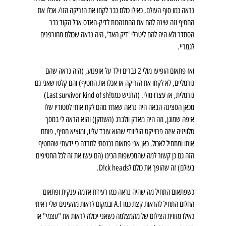
נראה כמו סוף העולם, כאילו כולם כבר לקחו את הזריקה הזו/ אכלו את 
החטיף וזה שינה להם את ההתנהכות לדיק-האדס אבל הקוד כבר 
הסתדר ולא היה להם ליטרלי 'דיק האד', היה נראה שכולם מחורפנים 
לגמריי.
ואז פתאום הופיעו מולי 2 גברים וילד על אופנוע, (היה נראה שהם 
נורמליים, לא לקחו את הזריקה או אכלו את החטיף) והם קלטו שאני גם 
נורמלית, אז עצרו מולי. (הרגיש כמוLast survivor kind of sh!t)
מכאן הסצינה הבאה היה נראה שאחד מהם לקח אותי לסטודיו שלו 
איפה שמוגן, וזה היה מארק וולברג (השחקן) והוא הראה לי במסך 
טלוויזיה איזה פרוייקט הוליוודי שהוא עובד עליו, ומוציא חטיף, פותח 
אותו ומתחיל לאכול. כאן אני פתאום נכנסתי לחרדה כי ידעתי שהחטיף 
הזה גם כן קשור למה שהמכשפות הכינו (הם עשו את זה לכל החטיפים 
בעולם) זה שהופך את כולם לD!ck heads.
כשפתאום התחיל מה שהיה נראה כמו רעידת אדמה ענקית ופתאום 
החלום התחיל להראות קצת כמו A.I ובמקום לראות מהעינים שלי ראיתי 
כאילו מזווית הצילום של מהמצלמה כשאני יכולה לראות את "עצמי" או 