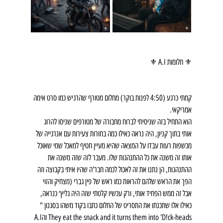
⚜️ חלומות A.I ⚜️
קמתי כרגע (4:50 לפנות בוקר) מחלום מטורף שהרגיש כמו סרט אימה 
אמריקאי.
הוא התחיל בזה שניסיתי לברוח מחבורה של מטורפים שניסו להרוג 
אותי בתוך קניון, היה נראה כאילו כמה בחורות צעירות עם אנרגייה של 
מכשפות רעות עבדו על המצאה שהיא מעיין חטיף למאכל שמי שאוכל 
אותו זה משנה את כל ההתנהגות שלו. מעבר לזה שזה משנה את 
ההתנהגות, הן נתנו את זה לאכול לכמה חבר'ה שהיו איתי בקבוצה וזה 
הפך את הראש שלהם להראות כמו ראש של פין גברי (מצחיק והזוי 
אבל זה ממש הפחיד אותי, ורק עכשיו קלטתי שזה היה גליץ׳ כנראה, 
כאילו אלו שתכנתו את התסריט של החלום כתבו בקוד משהו בסגנון " 
They eat the snack and it turns them into 'D!ck-heads והA.I 