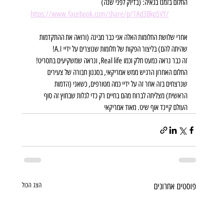
החלום בזמנו בגאיה: (בדיוק לפני שנה)
https://www.facebook.com/share/p/1Ad3Bkp5VY/
אחרי שלושת החלומות האלה אני כבר מבינה (ורואה את ההתקדמות 
שהיתה להם) בליצור הפקות של חלומות שנוצרים על ידיי A.I!
זה כבר נראה כמעט חלק וכמו Real life, ונראה שמשקיעים בתסריט! 
החלום האחרון הרגיש ממש אמריקאי, בסגנון חבורה של צעירים 
שנרצחים בזה אחר זה על ידיי כמה מטורפים, כשאני (הדמות 
הראשית) מצליחה לברוח מהם בחיים רק כדי לגלות שבחוץ זה סוף 
העולם קיינד אוף שיט. מאוד אמריקאי
פוסטים אחרונים
הצג הכול