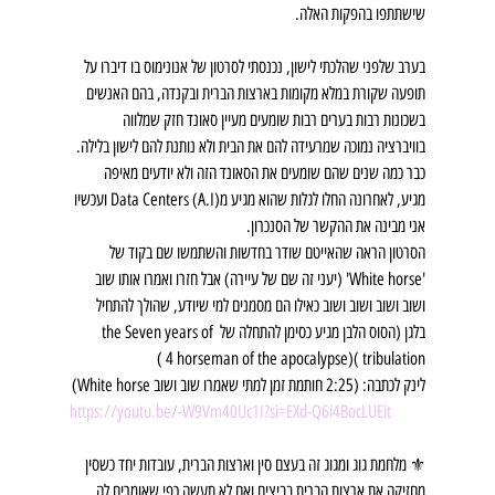
שישתתפו בהפקות האלה.
בערב שלפני שהלכתי לישון, נכנסתי לסרטון של אנונימוס בו דיברו על 
תופעה שקורת במלא מקומות בארצות הברית ובקנדה, בהם האנשים 
בשכונות רבות בערים רבות שומעים מעיין סאונד חזק שמלווה 
בוויברציה נמוכה שמרעידה להם את הבית ולא נותנת להם לישון בלילה. 
כבר כמה שנים שהם שומעים את הסאונד הזה ולא יודעים מאיפה 
מגיע, לאחרונה החלו לגלות שהוא מגיע מData Centers (A.I) ועכשיו 
אני מבינה את ההקשר של הסנכרון.
הסרטון הראה שהאייטם שודר בחדשות והשתמשו שם בקוד של 
'White horse' (יעני זה שם של עיירה) אבל חזרו ואמרו אותו שוב 
ושוב ושוב ושוב ושוב כאילו הם מסמנים למי שיודע, שהולך להתחיל 
בלגן (הסוס הלבן מגיע כסימן להתחלה של the Seven years of 
tribulation )(4 horseman of the apocalypse )
לינק לכתבה: (2:25 חותמת זמן למתי שאמרו שוב ושוב White horse)
https://youtu.be/-W9Vm40Uc1I?si=EXd-Q6i4BocLUEit
⚜️ מלחמת גוג ומגוג זה בעצם סין וארצות הברית, עובדות יחד כשסין 
מחזיקה את ארצות הברית בביצים ואם לא תעשה כפי שאומרים לה 