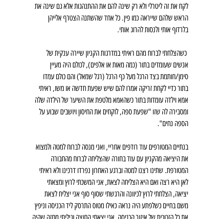
לקח את זה ליטרלי ולא רק שינה להם את ההתנהגות אלא גם שינה את 
הראש שלהם שייראה כמו פין. כל אחד שהשתנה הצטרף אלייהן 
בלרדוף אותי ולנסות להרוג אותי.
 כשהצלחתי לברוח מהם ראיתי במדרגות הקניון שיירה ענקית של 
אנשים שעומדים בתור (כמה מאות או אלפים), לכולם היה מעיין 
סימן/חותמת בצד הרגל מעל כף הרגל (רגל שמאל) והם כולם עמדו 
בתור כדיי לקחת זריקה אמרו להם שיש שפעת חדשה או משו, ראיתי 
אמא וילדה עומדות בתור כשהאמא מלטפת את השיער של הילדה שלה 
ומסבירה לה שזו "שפעת ספה, לוקחים את החיסון ויושבים שבוע על 
הספה נחים".
בנתיים המטורפים עוד רודפים אחריי, ואני מנסה לברוח למטה ולמצוא 
את היציאה מהקניון עם עוד בחורה שהצליחה לברוח מהחבורה 
המטורפת. שתינו רצנו למטה וברגע האחרון נפרדו דרכינו ולא ראיתי 
לאן היא רצה ואם היא הצליחה לצאת, אני המשכתי לרוץ ומצאתי 
יציאה, הצלחתי לרוץ לכיוונה והרגשתי שסוף סוף אני יצליח לצאת 
משם בחיים כשלפתע היה נראה כאילו מטוס התרסק ליד הכניסה וניפץ 
את כל הזכוכית של איזור הכניסה, אני יצאתי החוצה וגיליתי מחזה שהיה 