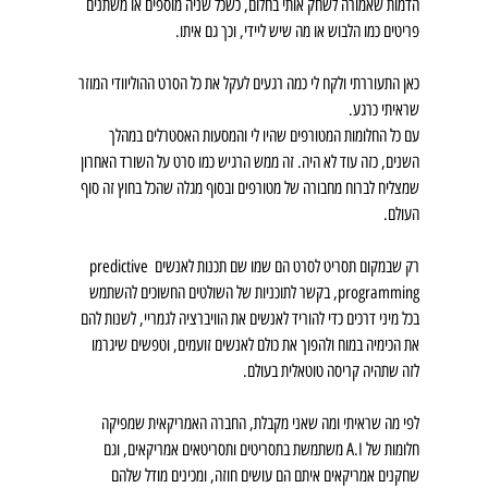
הדמות שאמורה לשחק אותי בחלום, כשכל שניה מוספים או משתנים 
פריטים כמו הלבוש או מה שיש ליידי, וכך גם איתו. 
כאן התעוררתי ולקח לי כמה רגעים לעקל את כל הסרט ההוליוודי המוזר 
שראיתי כרגע. 
עם כל החלומות המטורפים שהיו לי והמסעות האסטרלים במהלך 
השנים, כזה עוד לא היה. זה ממש הרגיש כמו סרט על השורד האחרון 
שמצליח לברוח מחבורה של מטורפים ובסוף מגלה שהכל בחוץ זה סוף 
העולם.
רק שבמקום תסריט לסרט הם שמו שם תכנות לאנשים predictive 
programming, בקשר לתוכניות של השולטים החשוכים להשתמש 
בכל מיני דרכים כדי להוריד לאנשים את הוויברציה לגמריי, לשנות להם 
את הכימיה במוח ולהפוך את כולם לאנשים זועמים, וטפשים שיגרמו 
לזה שתהיה קריסה טוטאלית בעולם.
לפי מה שראיתי ומה שאני מקבלת, החברה האמריקאית שמפיקה 
חלומות של A.I משתמשת בתסריטים ותסריטאים אמריקאים, וגם 
שחקנים אמריקאים איתם הם עושים חוזה, ומכינים מודל שלהם 