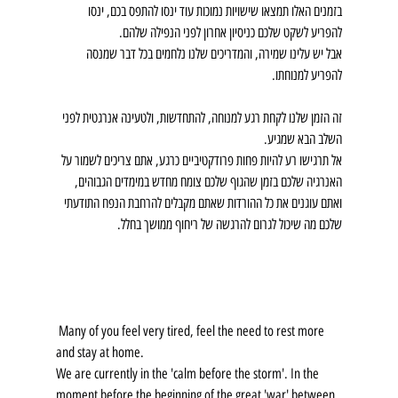
בזמנים האלו תמצאו שישויות נמוכות עוד ינסו להתפס בכם, ינסו 
להפריע לשקט שלכם כניסיון אחרון לפני הנפילה שלהם.
אבל יש עלינו שמירה, והמדריכים שלנו נלחמים בכל דבר שמנסה 
להפריע למנוחתו. 
זה הזמן שלנו לקחת רגע למנוחה, להתחדשות, ולטעינה אנרגטית לפני 
השלב הבא שמגיע. 
אל תרגישו רע להיות פחות פרודקטיביים כרגע, אתם צריכים לשמור על 
האנרגיה שלכם בזמן שהגוף שלכם צומח מחדש במימדים הגבוהים, 
ואתם עוגנים את כל ההורדות שאתם מקבלים להרחבת הנפח התודעתי 
שלכם מה שיכול לגרום להרגשה של ריחוף ממושך בחלל.
 Many of you feel very tired, feel the need to rest more 
and stay at home.
We are currently in the 'calm before the storm'. In the 
moment before the beginning of the great 'war' between 