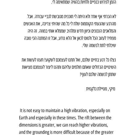
הזמן לפרוש כנפיים ולחיות בהוויה שמתאימה לי.
לא הכרתי אף אחד ולא היתה לי תוכנית מגובשת לגביי עבודה. אבל 
מהרגע שהגעתי הקוסמוס שלח לי כל מה שהיתי צריכה, את האנשים 
והמלאכים הנכונים וכיוון חדש ומלהיב שממלא אותי במוזה. זה היה 
מפחיד לעזוב הכל ולטוס לכאן אל הלא נודע, אבל זו המתנה הכי טובה 
שיכלתי לתת לנשמה שלי.
נצלו כל רגע בחיים שלכם, ואל תתנו לעצמכם לשקוע! תעזו לעשות את 
השינויים הגדולים שאתם חולמים עליהם ותהנו ליצור לעצמכם מציאות 
שתתן לנשמה שלכם לעוף!
 מיקי, מטיילת גלקטית 
 It is not easy to maintain a high vibration, especially on 
Earth and especially in these times. The rift between the 
dimensions is greater, we can reach higher vibrations, 
and the grounding is more difficult because of the greater 