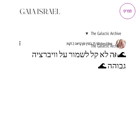
GAIA ISRAEL
תפריט
The Galactic Archive
Mickey Eilon
25 במרץ
זמן קריאה 2 דקות
The Galactic Archive
🌊 זה לא קל לשמור על וויברציה
שירים
גבוהה 🌊