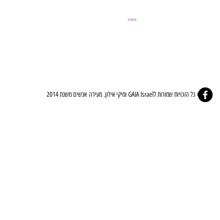
© כל הזכויות שמורות לGAIA Israel ומיקי אילון. מעירה אנשים משנת 2014
⚜️🤍ברית הלב - The Covenant Of The Heart🤍⚜️