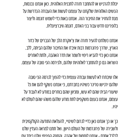
יכולת להרגיש או להתחבר חזרה לתכנית האלוהית. כאן אנחנו נכנסות, 
הנשים האלוהיות שלקחנו על עצמנו לעשות את העבודה הנדרשת על 
מנת להחזיר את החיבור הזה. אנחנו באות כדי לשמש דוגמה וליצור 
בלופרינט חדש עבור בני האדם, דוגמה וויברציונלית.
אנחנו נשלחנו להעיר חזרה את צ'אקרת הלב של הגברים של כדור 
הארץ, שדרך פרוגרמות רבות איבדו את החיבור שלהם הביתה, ללב.
אנחנו כאן כדי להביא ריפוי ולשמר את תדר האהבה, ולתת לאחרים 
השראה גם כן להתחבר לאלוהיות שלהם, ולגירסה הכי טובה של עצמם.
אלו שיבחרו לא לעשות עבודה עצמית כדי להפוך לגרסה הכי טובה 
שלהם ירגישו טריגר כשיהיו בחברתנו, כי אנחנו נשקף להם את כל 
שיעורי הבית שהם לא עשו, ומכיוון שהם בוחרים במודע לא לעבוד על 
עצמם, אנחנו בעצם משקפים לתת מודע שלהם משהו שהם לעולם לא 
יהיו. 
כך או כך אנחנו כאן כדיי לגרום לשינויי, להעלאת התודעה הקולקטיבית 
ולשבירה של פרוגרמות של העולם הישן. ואל תתנו למראה העדין שלנו 
לבלבל אתכם - אנחנו לוחמות של אהבה, והחוזק הפנימי שלנו ביחד עם 