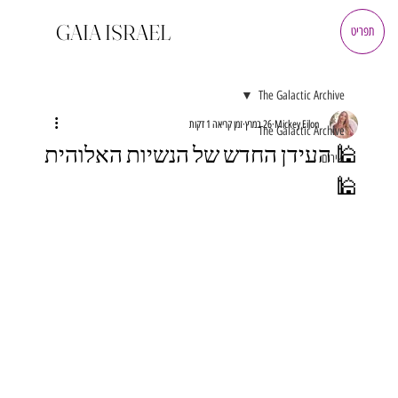
GAIA ISRAEL
תפריט
The Galactic Archive
Mickey Eilon
26 במרץ
זמן קריאה 1 דקות
The Galactic Archive
🕌 העידן החדש של הנשיות האלוהית
שירים
🕌