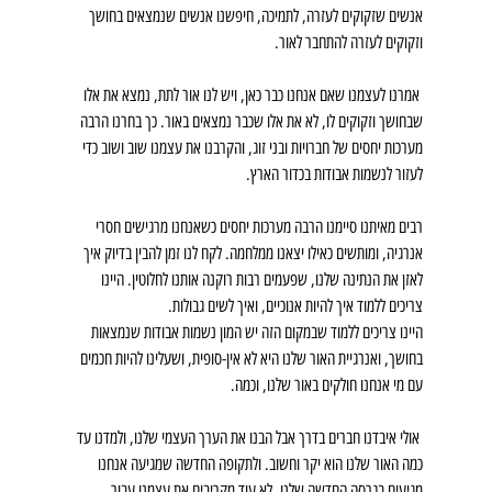
אנשים שזקוקים לעזרה, לתמיכה, חיפשנו אנשים שנמצאים בחושך 
וזקוקים לעזרה להתחבר לאור. 
 אמרנו לעצמנו שאם אנחנו כבר כאן, ויש לנו אור לתת, נמצא את אלו 
שבחושך וזקוקים לו, לא את אלו שכבר נמצאים באור. כך בחרנו הרבה 
מערכות יחסים של חברויות ובני זוג, והקרבנו את עצמנו שוב ושוב כדי 
לעזור לנשמות אבודות בכדור הארץ.
רבים מאיתנו סיימנו הרבה מערכות יחסים כשאנחנו מרגישים חסרי 
אנרגיה, ומותשים כאילו יצאנו ממלחמה. לקח לנו זמן להבין בדיוק איך 
לאזן את הנתינה שלנו, שפעמים רבות רוקנה אותנו לחלוטין. היינו 
צריכים ללמוד איך להיות אנוכיים, ואיך לשים גבולות. 
היינו צריכים ללמוד שבמקום הזה יש המון נשמות אבודות שנמצאות 
בחושך, ואנרגיית האור שלנו היא לא אין-סופית, ושעלינו להיות חכמים 
עם מי אנחנו חולקים באור שלנו, וכמה.
 אולי איבדנו חברים בדרך אבל הבנו את הערך העצמי שלנו, ולמדנו עד 
כמה האור שלנו הוא יקר וחשוב. ולתקופה החדשה שמגיעה אנחנו 
מגיעים בגרסה החדשה שלנו, לא עוד מקריבים את עצמנו עבור 