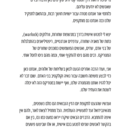
שאנשים לא יודעים עליהם.
כלוחמי אור אנחנו מטרה עבור ישויות חושך רבות, ובהתאם לתפקיד 
שלנו ככה אנחנו גם מותקפים.
יצא לי לפגוש אישית בדרך במכשפות שחורות, וורלוקים (warlock), 
כתות של מאגיה שחורה, ערפדים אנרגטיים, ריפטיליאנים בהתגלגלות 
של בני אדם, שדים, ואנשים המשמשים כסוכנים שחורים של 
המטריקס. רבים מהם ניסו להתקיף אותי, וכמה מהם ניסו לחסל אותי.
אני, ועוד הרבה אחרים הגענו לכאן בשליחות של אלוהים, אנחנו כאן 
כדי לבצע משימה חשובה עבור גאיה וקולקטיב בני האדם. שום דבר לא 
יכול להזיז אותנו מהמטרה שלנו, ואף יישות במטריקס הזה לא יכולה 
לשנות את העתיד שלנו. 
️ועכשיו שהגענו לתקופת יום הדין הנבואית הם כולם נשפטים, 
מהאינבידואל ועד לתעשייה העולמית. הכל מתחיל לצאת לאור, ולהם אין 
איפה להתחבא. הדברים הבאים שיקרו ייראו כמעט כמו נס, בין אם 
בהקשר לאנשים שניסו לפגוע בכם אישית, או אלו שביצעו פשעים 