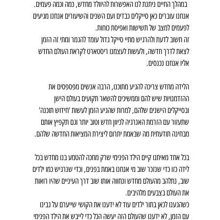
 במהלך החיים ניתנת לנו האפשרות להיוולד מחדש, כמה וכמה פעמים.
אנחנו עוברים כאן סייקלים כבדים ועם השנים והשיעורים אנחנו מגיעים 
לפעמים למצב של תשישות ואפיסת כוחות.
זה חשוב לדעת ולהרגיש מתיי סייקל גדול עומד להגמר ומתי זה הזמן 
לצאת לדרך חדשה, ולעשות לעצמנו ריסטארט לקראת העולם החדש 
אליו אנחנו נכנסים.
הלידה מחדש צריכה להגיע מתוכנו, הרבה אנשים מפספסים את 
ההזדמנויות שיש להם וממשיכים להשאר תקועים בעולם הישן 
ובסייקלים הישנים שלהם, למרות שהגיע הזמן לעשות 'חידוש תוכנה' 
שתעזור עם הזרמת האנרגיה לכיוון חדש וטוב יותר וגם תקפיץ אותם 
מבחינה תודעתית מה שבאמת יתרום ליצירת המציאות החדשה שלהם.
בכל אחד מאיתנו קיים הילד הפנימי שרק מחכה להטמע בנו מחדש בכל 
לידה כזו כדי שנזכר שוב מי אנחנו באמת בפנים, וכדי שנרגיש כמו ילדים 
שוב, נתלהב מהעולם מחדש ונחווה אותו שוב דרך העיניים שהיו רואות 
את העולם בצבעים מלהיבים.
כשהגענו לכאן בתור ילדים עוד לא ידענו את הקושי שייערם על גבינו 
עם הזמן, לא ידענו שהעולם הזה יעשה הכל כדי לייבש את הילד הפנימי 