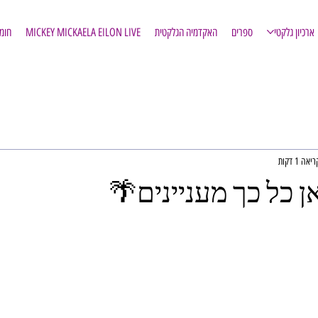
ארכיון גלקטי
ספרים
האקדמיה הגלקטית
MICKEY MICKAELA EILON LIVE
חומ
אה 1 דקות
 כל כך מעניינים🌴