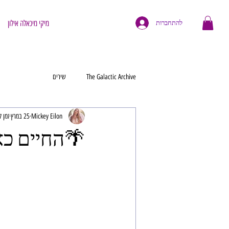
מיקי מיכאלה אילון
להתחברות
The Galactic Archive
שירים
Mickey Eilon
25 במרץ
זמן קרי
🌴החיים כאן