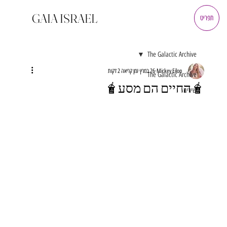
GAIA ISRAEL
תפריט
The Galactic Archive
Mickey Eilon
26 במרץ
זמן קריאה 2 דקות
The Galactic Archive
🧋החיים הם מסע🧋
שירים