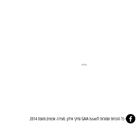
© כל הזכויות שמורות לGAIA Israel ומיקי אילון. מעירה אנשים משנת 2014
⚜️🤍ברית הלב - The Covenant Of The Heart🤍⚜️