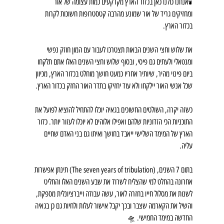
🕯אנחנו כולנו כאן בכדור הארץ מקרקעים כמות עצומה של אור 
ומחזיקים גריד של אור שמונע מהרבה קטסטרופות חשוכות לקרות 
בכדור הארץ.
את שלוש וחצי השנים הבאות תצטרכו לעבור עם המון חוזק נפשי 
ומנטאלי ולעתים גם פיסי, ובסוף שלוש וחצי השנים האלו אתם תלקחו 
ביום פינוי מהיר, שיותיר אחריו כמעט חושך מוחלט בכדור הארץ, מכיוון 
שכל אנשי האור יילקחו ולא עוד יחזיקו בתדר האור החזק בכדור הארץ.
כשזה יקרה, השולטים החשוכים בגאיה יוכלו להתחיל להוציא לפועל את 
התוכניות הכי הזדוניות שלהם ואפילו אלוהים לא יוכלו לעזור יותר. כדור 
הארץ של המימד השלישי ייאבד בחושך ואיתו גם בני האדם שחיים 
עליה.
בתום 7 השנים, (The seven years of tribulation) תינתן אפשרות 
אחרונה בהחלט למי שהצליח לשרוד את שבע השנים האלו והחליט 
לשנות את מסלול חייו בחזרה לאור, עשה עבודה וייברציונלית מספקת, 
והשיל את הקארמה שצבר ובכך יקבל אישור לעלות ולחיות גם כן בגאיה 
החדשה במימד החמישי. 🛸