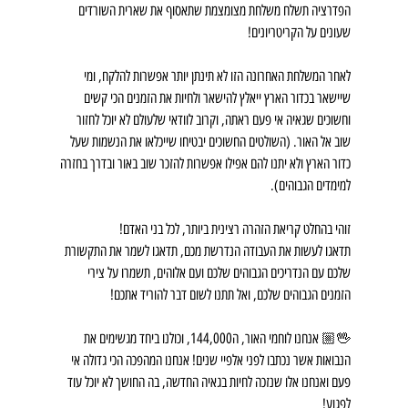
הפדרציה תשלח משלחת מצומצמת שתאסוף את שארית השורדים 
שעונים על הקריטריונים!
לאחר המשלחת האחרונה הזו לא תינתן יותר אפשרות להלקח, ומי 
שיישאר בכדור הארץ ייאלץ להישאר ולחיות את הזמנים הכי קשים 
וחשוכים שגאיה אי פעם ראתה, וקרוב לוודאי שלעולם לא יוכל לחזור 
שוב אל האור. (השולטים החשוכים יבטיחו שייכלאו את הנשמות שעל 
כדור הארץ ולא יתנו להם אפילו אפשרות להזכר שוב באור ובדרך בחזרה 
למימדים הגבוהים).
זוהי בהחלט קריאת הזהרה רצינית ביותר, לכל בני האדם!
תדאגו לעשות את העבודה הנדרשת מכם, תדאגו לשמר את התקשורת 
שלכם עם הנדריכים הגבוהים שלכם ועם אלוהים, תשמרו על צירי 
הזמנים הגבוהים שלכם, ואל תתנו לשום דבר להוריד אתכם!
🖖🏼 אנחנו לוחמי האור, ה144,000, וכולנו ביחד מגשימים את 
הנבואות אשר נכתבו לפני אלפיי שנים! אנחנו המהפכה הכי גדולה אי 
פעם ואנחנו אלו שנזכה לחיות בגאיה החדשה, בה החושך לא יוכל עוד 
לפגוע!