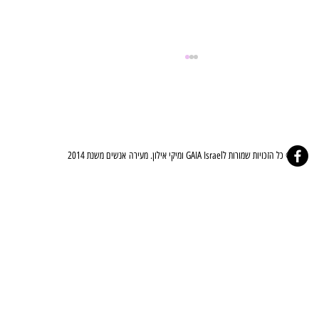
© כל הזכויות שמורות לGAIA Israel ומיקי אילון. מעירה אנשים משנת 2014
⚜️🤍ברית הלב - The Covenant Of The Heart🤍⚜️