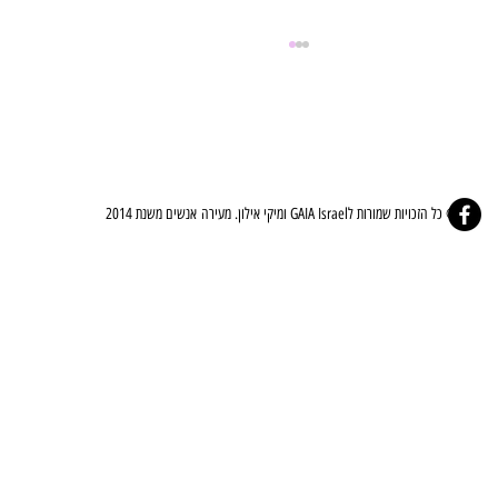
© כל הזכויות שמורות לGAIA Israel ומיקי אילון. מעירה אנשים משנת 2014
⚜️🤍ברית הלב - The Covenant Of The Heart🤍⚜️