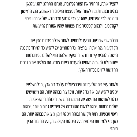
להציל אותה, להחזיר את האור לפלנטה. אנחנו התחלנו להגיע לכאן 
בגלים ובכמויות מיד לאחר הפלת פצצת האטום הראשונה, הגל הראשון 
הזה היו ילדי הפרחים, שהגיעו כדי לנטוע תדר חדש של אהבה וריפוי 
לקולקטיב, ולבלום קטסטרופות עצומות שהיו אמורות להיעשות.
הגל השני שהגיעו, הגיעו כלוחמים. לאחר שגל הפרחים הכין את 
הקרקע והעלה את הוויברציה, גל הלוחמים יכל להגיע כדי למרוד בתוכנה 
הישנה ולהביא קידוד חדש. התפקיד שלהם הוא להלחם בפרוגרמות 
ישנות ולא להיות מותאמים למערכת בשום צורה. הם סוללים את הדרכים 
החדשות לחיים בכדור הארץ.
ולאחר עשורים של עבודה וויברציונלית על כדור הארץ, הגל השלישי 
יכולים להגיע עם אור גדול יותר, וויברציה גבוהה יותר. הם משמשים 
כדלת לאנושות החדשה של המימד החמישי. היכולות התלפאטיות 
שלהם גבוהות, יכולת לראות הולוגרמה של מימדים גבוהים יותר, יכולות 
ריפוי טבעיות, רמת תקשור גבוהה ויכולת זימון מציאות גבוהה יותר. הם 
כאן כדי ללמד את האנושות על היכולות הקוסמיות, ועל החיבור הבין 
מימדי.