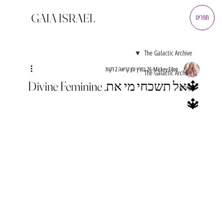
GAIA ISRAEL
תפריט
The Galactic Archive
Mickey Eilon
26 במרץ
זמן קריאה 2 דקות
The Galactic Archive
🔱אל תשכחי מי את, Divine Feminine
שירים
🔱